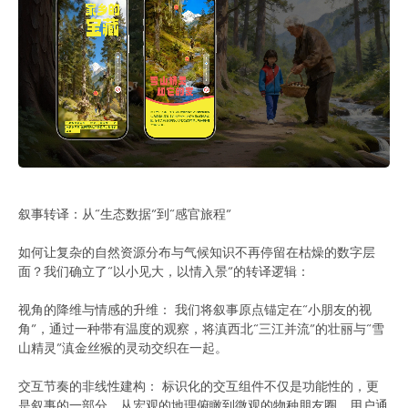
叙事转译：从“生态数据”到“感官旅程”
如何让复杂的自然资源分布与气候知识不再停留在枯燥的数字层
面？我们确立了“以小见大，以情入景”的转译逻辑：
视角的降维与情感的升维： 我们将叙事原点锚定在“小朋友的视
角”，通过一种带有温度的观察，将滇西北“三江并流”的壮丽与“雪
山精灵”滇金丝猴的灵动交织在一起。
交互节奏的非线性建构： 标识化的交互组件不仅是功能性的，更
是叙事的一部分。从宏观的地理俯瞰到微观的物种朋友圈，用户通