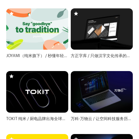
JOYAMI（纯米旗下） / 秒懂年轻人
方正字库 / 只做汉字文化传承的品
的厨电品牌手册
牌官网
TOKIT 纯米 / 厨电品牌出海全球官
万科·万物云 / 让空间科技服务历久
网
弥新