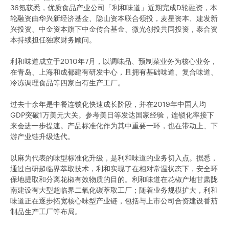
36氪获悉，优质食品产业公司「利和味道」近期完成D轮融资，本
轮融资由华兴新经济基金、隐山资本联合领投，麦星资本、建发新
兴投资、中金资本旗下中金传合基金、微光创投共同投资，泰合资
本持续担任独家财务顾问。
利和味道成立于2010年7月，以调味品、预制菜业务为核心业务，
在青岛、上海和成都建有研发中心，且拥有基础味道、复合味道、
冷冻调理食品等四家自有生产工厂。
过去十余年是中餐连锁化快速成长阶段，并在2019年中国人均
GDP突破1万美元大关。参考美日等发达国家经验，连锁化率接下
来会进一步提速。产品标准化作为其中重要一环，也在带动上、下
游产业链升级迭代。
以麻为代表的味型标准化升级，是利和味道的业务切入点。据悉，
通过自研超临界萃取技术，利和实现了在相对常温状态下，安全环
保地提取和分离花椒有效物质的目的。利和味道在花椒产地甘肃陇
南建设有大型超临界二氧化碳萃取工厂；随着业务规模扩大，利和
味道正在逐步拓宽核心味型产业链，包括与上市公司合资建设番茄
制品生产工厂等布局。