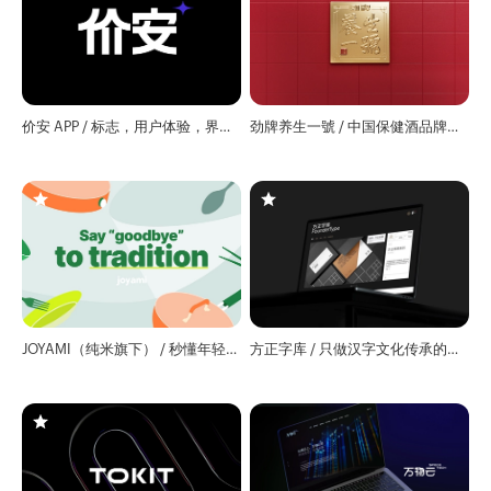
价安 APP / 标志，用户体验，界面
劲牌养生一號 / 中国保健酒品牌官
设计服务
网策略咨询
JOYAMI（纯米旗下） / 秒懂年轻人
方正字库 / 只做汉字文化传承的品
的厨电品牌手册
牌官网