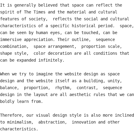
​It is generally believed that space can reflect the 
spirit of The Times and the material and cultural 
features of society, ‌ reflects the social and cultural 
characteristics of a specific historical period. ‌ space, 
can be seen by human eyes, can be touched, can be 
immersive appreciation. Their outline, ‌ sequence 
combination, ‌ space arrangement, ‌ proportion scale, ‌ 
shape style, ‌ color decoration are all conditions that 
can be expanded infinitely.

​When we try to imagine the website design as space 
design and the website itself as a building, unity, ‌ 
balance, ‌ proportion, ‌ rhythm, ‌ contrast, ‌ sequence 
design in the layout are all aesthetic rules that we can 
boldly learn from.

​Therefore, our visual design style is also more inclined 
to minimalism, ‌ abstraction, ‌ innovation and other 
characteristics.
