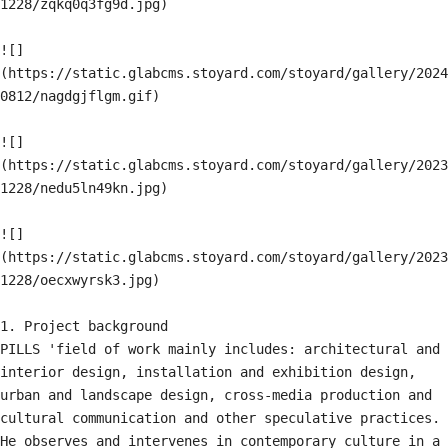
1228/zqkq0q3fg9d.jpg)

![]
(https://static.glabcms.stoyard.com/stoyard/gallery/2024
0812/nagdgjflgm.gif)

![]
(https://static.glabcms.stoyard.com/stoyard/gallery/2023
1228/nedu5ln49kn.jpg)

![]
(https://static.glabcms.stoyard.com/stoyard/gallery/2023
1228/oecxwyrsk3.jpg)

1. Project background

​PILLS 'field of work mainly includes: architectural and 
interior design, installation and exhibition design, 
urban and landscape design, cross-media production and 
cultural communication and other speculative practices. 
He observes and intervenes in contemporary culture in a 