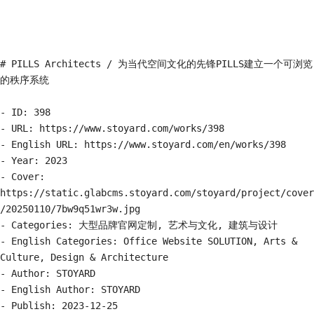
# PILLS Architects / 为当代空间文化的先锋PILLS建立一个可浏览
的秩序系统

- ID: 398

- URL: https://www.stoyard.com/works/398

- English URL: https://www.stoyard.com/en/works/398

- Year: 2023

- Cover: 
https://static.glabcms.stoyard.com/stoyard/project/cover
/20250110/7bw9q51wr3w.jpg

- Categories: 大型品牌官网定制, 艺术与文化, 建筑与设计

- English Categories: Office Website SOLUTION, Arts & 
Culture, Design & Architecture

- Author: STOYARD

- English Author: STOYARD

- Publish: 2023-12-25
