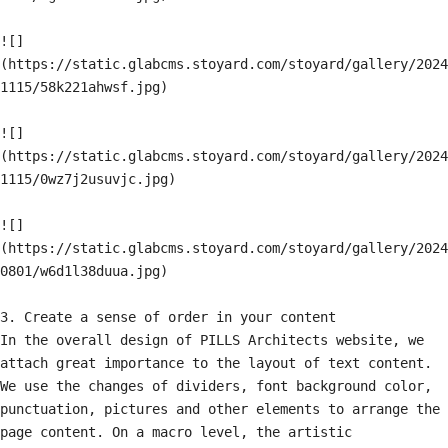
![]
(https://static.glabcms.stoyard.com/stoyard/gallery/2024
1115/58k221ahwsf.jpg)

![]
(https://static.glabcms.stoyard.com/stoyard/gallery/2024
1115/0wz7j2usuvjc.jpg)

![]
(https://static.glabcms.stoyard.com/stoyard/gallery/2024
0801/w6d1l38duua.jpg)

3. Create a sense of order in your content

​In the overall design of PILLS Architects website, we 
attach great importance to the layout of text content. 
We use the changes of dividers, font background color, 
punctuation, pictures and other elements to arrange the 
page content. On a macro level, the artistic 