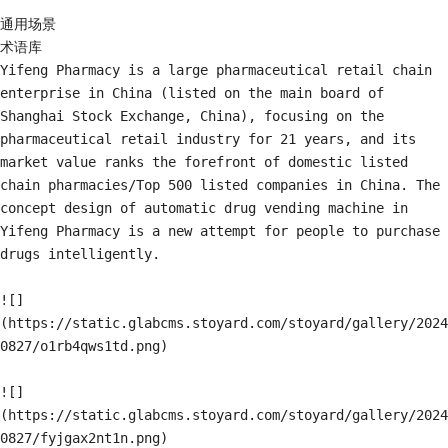
通用场景

术语库

Yifeng Pharmacy is a large pharmaceutical retail chain 
enterprise in China (listed on the main board of 
Shanghai Stock Exchange, China), focusing on the 
pharmaceutical retail industry for 21 years, and its 
market value ranks the forefront of domestic listed 
chain pharmacies/Top 500 listed companies in China. The 
concept design of automatic drug vending machine in 
Yifeng Pharmacy is a new attempt for people to purchase 
drugs intelligently.

![]
(https://static.glabcms.stoyard.com/stoyard/gallery/2024
0827/o1rb4qws1td.png)

![]
(https://static.glabcms.stoyard.com/stoyard/gallery/2024
0827/fyjgax2nt1n.png)
