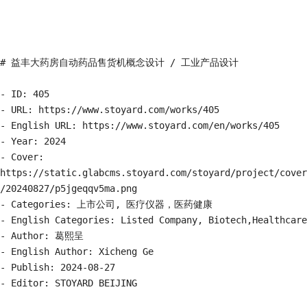
# 益丰大药房自动药品售货机概念设计 / 工业产品设计

- ID: 405

- URL: https://www.stoyard.com/works/405

- English URL: https://www.stoyard.com/en/works/405

- Year: 2024

- Cover: 
https://static.glabcms.stoyard.com/stoyard/project/cover
/20240827/p5jgeqqv5ma.png

- Categories: 上市公司, 医疗仪器，医药健康

- English Categories: Listed Company, Biotech,Healthcare

- Author: 葛熙呈

- English Author: Xicheng Ge

- Publish: 2024-08-27

- Editor: STOYARD BEIJING
